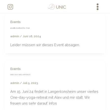
Zum
Inhalt
springen
Events
gooodlife heartbeat.flow Event
admin
/
Juni 16, 2024
Leider müssen wir dieses Event absagen.
Events
ONE-DAY-YOGA RETREAT
admin
/
Juli 5, 2023
Am 15. Juni´24 findet in Langenlonsheim unser viertes
One-day-yoga-retreat mit Alex und mir statt. Wir
freuen uns sehr darauf. Infos